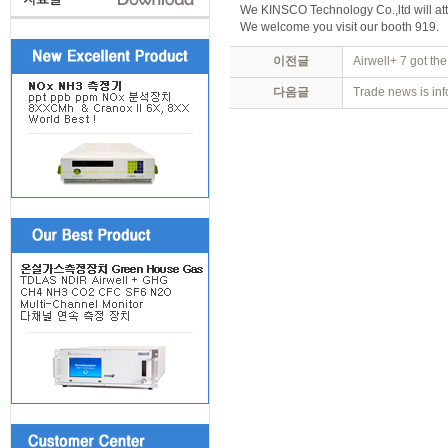
We KINSCO Technology Co.,ltd will att
We welcome you visit our booth 919.
이전글
Airwell+ 7 got t
다음글
Trade news is in