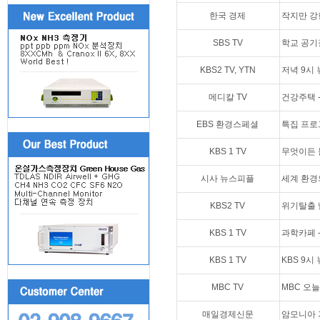
한국 경제
작지만 강
SBS TV
학교 공기질 
KBS2 TV, YTN
저녁 9시 뉴스
메디칼 TV
건강주택 - V
EBS 환경스페셜
특집 프로그램
KBS 1 TV
무엇이든 물어
시사 뉴스피플
세계 환경
KBS2 TV
위기탈출 넘버
KBS 1 TV
과학카페 - 
KBS 1 TV
KBS 9시 
MBC TV
MBC 오늘아침
매일경제신문
암모니아 가